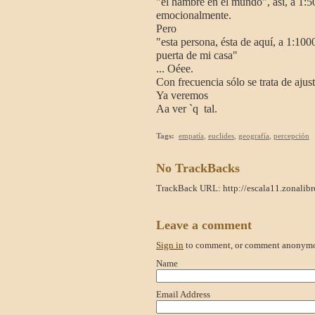
"el hambre en el mundo", así, a 1:5
emocionalmente.
Pero
"esta persona, ésta de aquí, a 1:100
puerta de mi casa"
... Oéee.
Con frecuencia sólo se trata de ajust
Ya veremos
Aa ver `q tal.
Tags
:
empatía
,
euclides
,
geografía
,
percepción
No TrackBacks
TrackBack URL: http://escala11.zonalibr
Leave a comment
Sign in
to comment, or comment anonymo
Name
Email Address