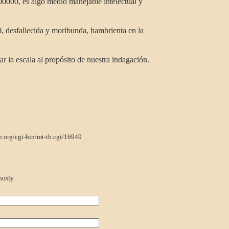
00000, es algo medio manejable intelectual y
0, desfallecida y moribunda, hambrienta en la
ar la escala al propósito de nuestra indagación.
e.org/cgi-bin/mt-tb.cgi/16949
usly.