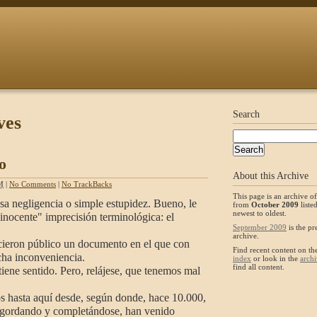
Search
ves
o
About this Archive
M
|
No Comments
|
No TrackBacks
This page is an archive of
sa negligencia o simple estupidez. Bueno, le
from
October 2009
liste
newest to oldest.
inocente" imprecisión terminológica: el
September 2009
is the pr
archive.
ron público un documento en el que con
Find recent content on t
icha inconveniencia.
index
or look in the
archi
find all content.
ene sentido. Pero, relájese, que tenemos mal
 hasta aquí desde, según donde, hace 10.000,
engordando y completándose, han venido