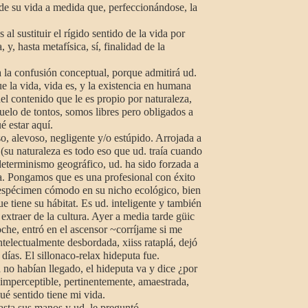
de su vida a medida que, perfeccionándose, la
 sustituir el rígido sentido de la vida por
 y, hasta metafísica, sí, finalidad de la
la confusión conceptual, porque admitirá ud.
e la vida, vida es, y la existencia en humana
el contenido que le es propio por naturaleza,
suelo de tontos, somos libres pero obligados a
é estar aquí.
o, alevoso, negligente y/o estúpido. Arrojada a
(su naturaleza es todo eso que ud. traía cuando
 determinismo geográfico, ud. ha sido forzada a
a. Pongamos que es una profesional con éxito
n espécimen cómodo en su nicho ecológico, bien
 tiene su hábitat. Es ud. inteligente y también
 extraer de la cultura. Ayer a media tarde güic
oche, entró en el ascensor ~corríjame si me
telectualmente desbordada, xiiss rataplá, dejó
 días. El sillonaco-relax hideputa fue.
no habían llegado, el hideputa va y dice ¿por
imperceptible, pertinentemente, amaestrada,
ué sentido tiene mi vida.
ta sus manos y ud. le preguntó.