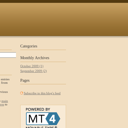
Categories
Monthly
Archives
October 2009 (1)
September 2009 (2)
 entries
Pages
d from
evious
Subscribe to this blog's feed
he
main
ves
to