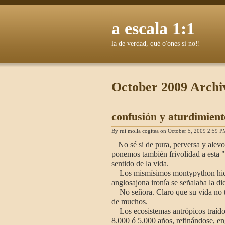
a escala 1:1
la de verdad, qué o'ones si no!!
October 2009 Archi
confusión y aturdimient
By
ruí molla cogítea
on
October 5, 2009 2:59 P
No sé si de pura, perversa y alevo
ponemos también frivolidad a esta "
sentido de la vida.
Los mismísimos montypython hicie
anglosajona ironía se señalaba la d
No señora. Claro que su vida no ti
de muchos.
Los ecosistemas antrópicos traídos
8.000 ó 5.000 años, refinándose, 