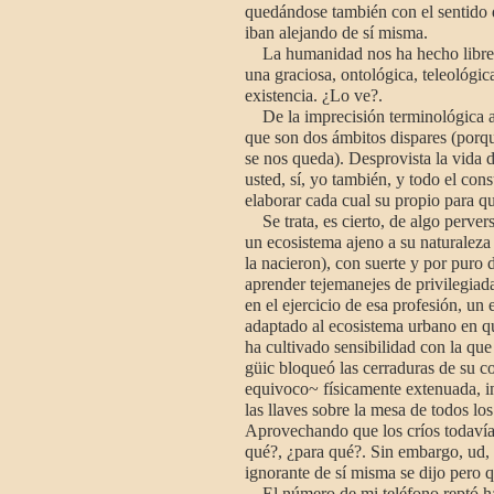
quedándose también con el sentido 
iban alejando de sí misma.
La humanidad nos ha hecho libres al
una graciosa, ontológica, teleológica,
existencia. ¿Lo ve?.
De la imprecisión terminológica a 
que son dos ámbitos dispares (porqu
se nos queda). Desprovista la vida d
usted, sí, yo también, y todo el con
elaborar cada cual su propio para qu
Se trata, es cierto, de algo pervers
un ecosistema ajeno a su naturaleza 
la nacieron), con suerte y por puro
aprender tejemanejes de privilegiad
en el ejercicio de esa profesión, u
adaptado al ecosistema urbano en que
ha cultivado sensibilidad con la que
güic bloqueó las cerraduras de su c
equivoco~ físicamente extenuada, in
las llaves sobre la mesa de todos los
Aprovechando que los críos todavía 
qué?, ¿para qué?. Sin embargo, ud, 
ignorante de sí misma se dijo pero q
El número de mi teléfono reptó has